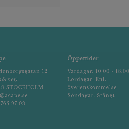
pe
Öppettider
denborgsgatan 12
Vardagar: 10:00 - 18:0
hörnet)
Lördagar: Enl.
 48 STOCKHOLM
överenskommelse
o@acape.se
Söndagar: Stängt
 765 97 08