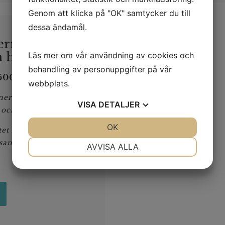
Genom att klicka på "OK" samtycker du till
dessa ändamål.
permanent
 hos Isabelle
Läs mer om vår användning av cookies och
behandling av personuppgifter på vår
500:-)
webbplats.
er vi behandla tex
VISA
DETALJER
i och armhålor.
JA
NEJ
OK
JA
NEJ
tet när du bokar,
NÖDVÄNDIG
INSTÄLLNINGAR
san.
AVVISA ALLA
JA
NEJ
JA
NEJ
MARKNADSFÖRING
STATISTIK