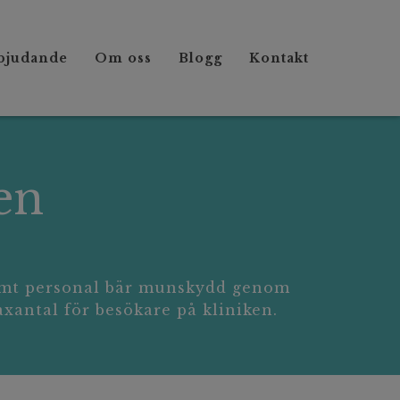
bjudande
Om oss
Blogg
Kontakt
en
samt personal bär munskydd genom
axantal för besökare på kliniken.