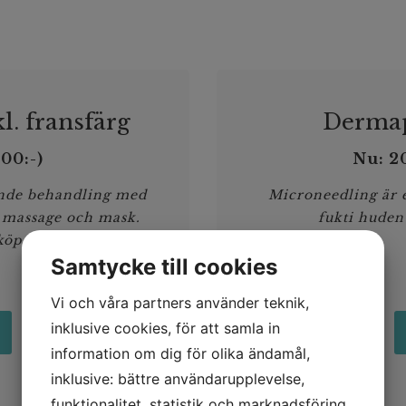
l. fransfärg
Dermap
600:-)
Nu: 20
ande behandling med
Microneedling är e
 massage och mask.
fukti huden
köpet.
Samtycke till cookies
Vi och våra partners använder teknik,
inklusive cookies, för att samla in
information om dig för olika ändamål,
inklusive: bättre användarupplevelse,
funktionalitet, statistik och marknadsföring.