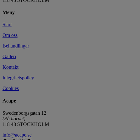
118 48 STOCKHOLM
Meny
Start
Om oss
Behandlingar
Galleri
Kontakt
Integritetspolicy
Cookies
Acape
Swedenborgsgatan 12
(På hörnet)
118 48 STOCKHOLM
info@acape.se