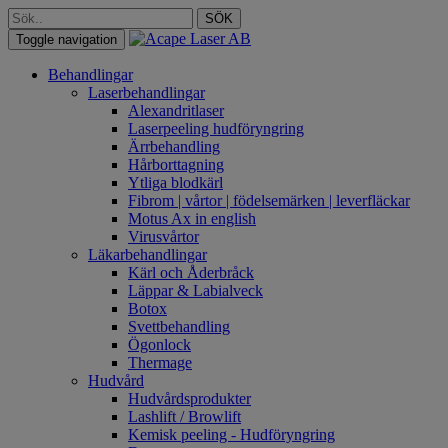
SÖK
Toggle navigation
Behandlingar
Laserbehandlingar
Alexandritlaser
Laserpeeling hudföryngring
Ärrbehandling
Hårborttagning
Ytliga blodkärl
Fibrom | vårtor | födelsemärken | leverfläckar
Motus Ax in english
Virusvårtor
Läkarbehandlingar
Kärl och Åderbråck
Läppar & Labialveck
Botox
Svettbehandling
Ögonlock
Thermage
Hudvård
Hudvårdsprodukter
Lashlift / Browlift
Kemisk peeling - Hudföryngring