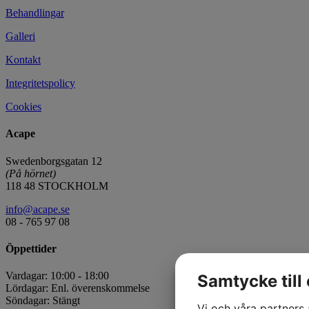
Behandlingar
Galleri
Kontakt
Integritetspolicy
Cookies
Acape
Swedenborgsgatan 12
(På hörnet)
118 48 STOCKHOLM
info@acape.se
08 - 765 97 08
Öppettider
Vardagar: 10:00 - 18:00
Samtycke till
Lördagar: Enl. överenskommelse
Söndagar: Stängt
Vi och våra partners 