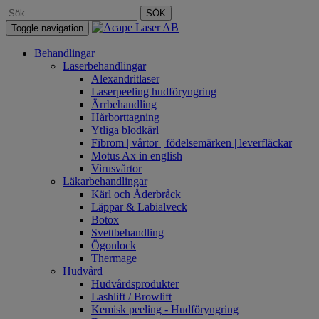
SÖK
Toggle navigation
Behandlingar
Laserbehandlingar
Alexandritlaser
Laserpeeling hudföryngring
Ärrbehandling
Hårborttagning
Ytliga blodkärl
Fibrom | vårtor | födelsemärken | leverfläckar
Motus Ax in english
Virusvårtor
Läkarbehandlingar
Kärl och Åderbråck
Läppar & Labialveck
Botox
Svettbehandling
Ögonlock
Thermage
Hudvård
Hudvårdsprodukter
Lashlift / Browlift
Kemisk peeling - Hudföryngring