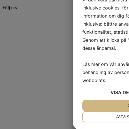
inklusive cookies, för
Följ oss
information om dig f
inklusive: bättre anv
funktionalitet, statis
Genom att klicka på "
dessa ändamål.
Läs mer om vår anvä
behandling av person
webbplats.
VISA
DE
JA
NEJ
NÖDVÄNDIG
AVVI
JA
NEJ