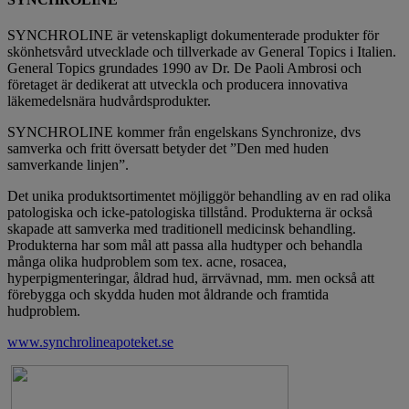
SYNCHROLINE är vetenskapligt dokumenterade produkter för
skönhetsvård utvecklade och tillverkade av General Topics i Italien.
General Topics grundades 1990 av Dr. De Paoli Ambrosi och
företaget är dedikerat att utveckla och producera innovativa
läkemedelsnära hudvårdsprodukter.
SYNCHROLINE kommer från engelskans Synchronize, dvs
samverka och fritt översatt betyder det ”Den med huden
samverkande linjen”.
Det unika produktsortimentet möjliggör behandling av en rad olika
patologiska och icke-patologiska tillstånd. Produkterna är också
skapade att samverka med traditionell medicinsk behandling.
Produkterna har som mål att passa alla hudtyper och behandla
många olika hudproblem som tex. acne, rosacea,
hyperpigmenteringar, åldrad hud, ärrvävnad, mm. men också att
förebygga och skydda huden mot åldrande och framtida
hudproblem.
www.synchrolineapoteket.se