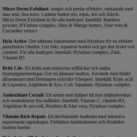
Micro Derm Exfoliant-
rengör och peelar effektivt, mekaniskt med
sina små, fina korn. Lämnar huden ren, mjuk, len och fräsch.
Micro Derm Exfoliant är för alla hudtyper. Innehåll: Bamboo
powder, HYlafuse complex, Shea & Mango butters, Aloe vera &
Cucumber extract
Hyla Active
- Det ultimata fuktserumet med Hylafuse för en effektiv
penetration i huden. Ger fukt, reparerar huden och ger den lyster och
comfort. För alla hudtyper. Innehåll: Hylafuse complex, Zink,
Vitamin B5
Brite Lite-
En kräm som reducerar solfläckar och andra
hyperpigmenteringar. Ger en jämnare hudton. Används med fördel
tillsammans med Dermapen och/eller Uberpeel. Innehåll: Kojic acid
& Liquorice, Argirilene & Syn- Coll, Squalane, Hylafuse complex
Antioxidant Coctail-
Ett serum som hjälper till mot miljöpåverkan
och neutraliserar fria radikaler. Innehåll: Vitamin C, vitamin B3,
Argirilene & syn-coll, Roobios & Aloe vera, Hylafuse complex.
Vitamin Rich Repair-
Ett återfuktande hudkräm med intensiva
reparerande egenskaper. Förbättrar hudstrukturen och förstärker
hudens barriär.