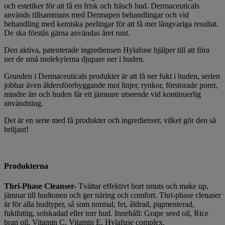
och estetiker för att få en frisk och fräsch hud. Dermaceuticals
används tillsammans med Dermapen behandlingar och vid
behandling med kemiska peelingar för att få mer långvariga resultat.
De ska förstås gärna användas året runt.
Den aktiva, patenterade ingrediensen Hylafuse hjälper till att föra
ner de små molekylerna djupare ner i huden.
Grunden i Dermaceuticals produkter är att få ner fukt i huden, serien
jobbar även åldersförebyggande mot linjer, rynkor, förstorade porer,
mindre ärr och huden får ett jämnare utseende vid kontinuerlig
användning.
Det är en serie med få produkter och ingredienser, vilket gör den så
briljant!
Produkterna
Thri-Phase Cleanser-
Tvättar effektivt bort smuts och make up,
jämnar till hudtonen och ger näring och comfort. Thri-phase clenaser
är för alla hudtyper, så som normal, fet, åldrad, pigmenterad,
fuktfattig, solskadad eller torr hud. Innehåll: Grape seed oil, Rice
bran oil, Vitamin C, Vitamin E, Hylafuse complex.