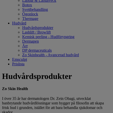
Läppar & Labialveck
Botox
Svettbehandling
Ögonlock
Thermage
Hudvård
Hudvårdsprodukter
Lashlift / Browlift
Kemisk peeling - Hudföryngring
Dermapen
Ärr
DP dermaceuticals
Zo Skinhealth - Avancerad hudvård
Emsculpt
Prislista
Hudvårdsprodukter
Zo Skin Health
I över 35 år har dermatologen Dr. Zein Obagi, utvecklat
banbrytande hudvårdlösningar som bygger på filosofin att skapa
frisk hud i grunden, istället för att bara behandla sjukdomar och
skador.