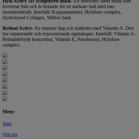
Hyla Active 3D Sculptured mask-
En innovativ sheet mask som
levererar fukt och är helande för en starkare hud med mer
motståndskraft. Innehåll: Kopparpeptider, Hylafuse complex,
Hydrolysed Collagen, Willow bark
Retinal Active-
En intensiv dag och nattkräm med Vitamin A. Den
har reparerande och rejuvenerande egenskaper. Innehåll: Vitamin A-
Retinaldehyde koncentrat, Vitamin E, Neodermyl, Hylafuse
complex.
Meny
Start
Om oss