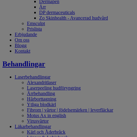
Dermapen
Ärr
DP dermaceuticals
Zo Skinhealth - Avancerad hudvård
Emsculpt
Prislista
Erbjudande
Om oss
Blogg
Kontakt
Behandlingar
Laserbehandlingar
Alexandritlaser
Laserpeeling hudföryngring
Ärrbehandling
Hårborttagning
Ytliga blodkärl
Fibrom | vårtor | födelsemärken | leverfläckar
Motus Ax in english
Virusvårtor
Läkarbehandlingar
Kärl och Åderbråck