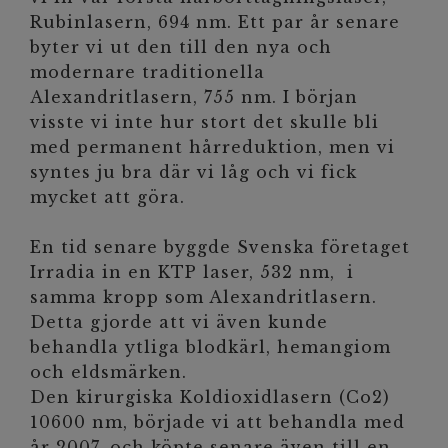
Rubinlasern, 694 nm. Ett par år senare
byter vi ut den till den nya och
modernare traditionella
Alexandritlasern, 755 nm. I början
visste vi inte hur stort det skulle bli
med permanent hårreduktion, men vi
syntes ju bra där vi låg och vi fick
mycket att göra.
En tid senare byggde Svenska företaget
Irradia in en KTP laser, 532 nm, i
samma kropp som Alexandritlasern.
Detta gjorde att vi även kunde
behandla ytliga blodkärl, hemangiom
och eldsmärken.
Den kirurgiska Koldioxidlasern (Co2)
10600 nm, började vi att behandla med
år 2007, och köpte senare även till en