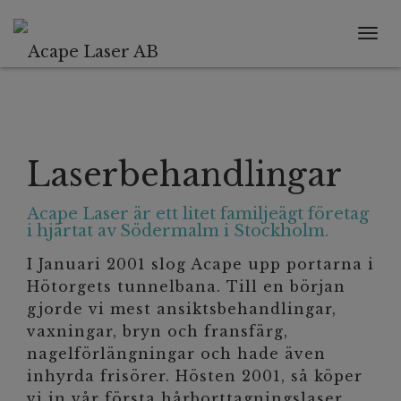
Tog
navi
Laserbehandlingar
Acape Laser är ett litet familjeägt företag
i hjärtat av Södermalm i Stockholm.
I Januari 2001 slog Acape upp portarna i
Hötorgets tunnelbana. Till en början
gjorde vi mest ansiktsbehandlingar,
vaxningar, bryn och fransfärg,
nagelförlängningar och hade även
inhyrda frisörer. Hösten 2001, så köper
vi in vår första hårborttagningslaser,