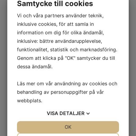
Samtycke till cookies
Vi och våra partners använder teknik,
Hur ska jag bete mig efter en behandling med Dermapen?
inklusive cookies, för att samla in
information om dig för olika ändamål,
inklusive: bättre användarupplevelse,
funktionalitet, statistik och marknadsföring.
Priser
Genom att klicka på "OK" samtycker du till
dessa ändamål.
Dermapen 4 Ansikte 2695:-
Dermapen 4 Ansikte+hals 2995:-
Läs mer om vår användning av cookies och
Dermapen 4 Ansikte inkl. Uberpeel
3195:-
behandling av personuppgifter på vår
Dermapen 4 Ansikte+ hals inkl.
webbplats.
Uberpeel 3495:-
VISA
DETALJER
Paket Dermapen 4 Ansikte 7995:- (Tre
behandlingar)
JA
NEJ
OK
JA
NEJ
Paket Dermapen 4 Ansikte+ hals 10995:-
NÖDVÄNDIG
INSTÄLLNINGAR