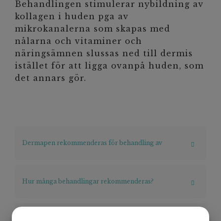
Behandlingen stimulerar nybildning av
kollagen i huden pga av
mikrokanalerna som skapas med
nålarna och vitaminer och
näringsämnen slussas ned till dermis
istället för att ligga ovanpå huden, som
det annars gör.
Dermapen rekommenderas för behandling av
Hur många behandlingar rekommenderas?
Hur ser återhämtningstiden ut efter behandling?