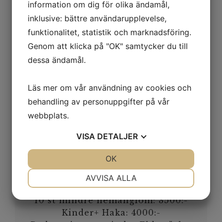
information om dig för olika ändamål,
ytliga blodkärl uppstå. De kan bli
inklusive: bättre användarupplevelse,
värre och mycket påverkade av
funktionalitet, statistik och marknadsföring.
alkohol, tobak, stark mat, rosacea
Genom att klicka på "OK" samtycker du till
och andra inflammatoriska
tillstånd.
dessa ändamål.
Läs mer om vår användning av cookies och
behandling av personuppgifter på vår
webbplats.
Pris:
VISA
DETALJER
Enstaka kärl/litet hemangiom:
1500:-
JA
NEJ
OK
JA
NEJ
Näsvingar: 2500:-
NÖDVÄNDIG
INSTÄLLNINGAR
Näsa
eller
mindre område kind:
AVVISA ALLA
3000:-
JA
NEJ
JA
NEJ
10 st mindre hemangiom: 3500:-
MARKNADSFÖRING
STATISTIK
Kinder+ Haka: 4000:-