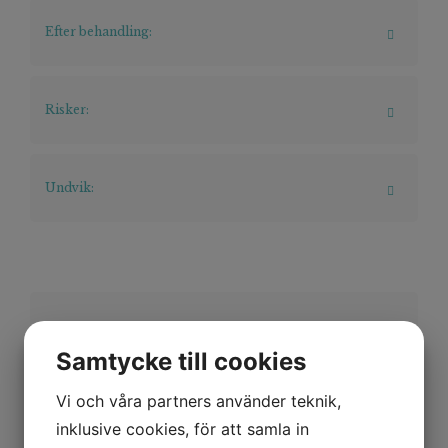
Efter behandling:
Risker:
Undvik:
Hur uppstår ytliga blodkärl:
Samtycke till cookies
Genom arvsanlag,
väderomväxlingar (kyla/värme),
Vi och våra partners använder teknik,
graviditet och hormoner, sol och
inklusive cookies, för att samla in
statiska och tunga arbeten kan