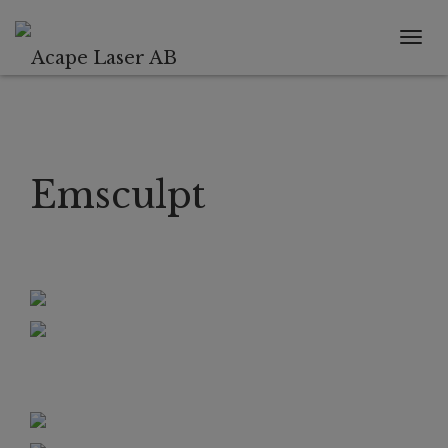
Tog
navi
Emsculpt